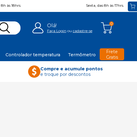
8h às 18hrs.
Sexta, das 8h às 17hrs.
0
Olá!
Faça Login
ou
cadastre-se
Frete
Controlador temperatura
Termômetro
Gratis
Compre e acumule pontos
e troque por descontos