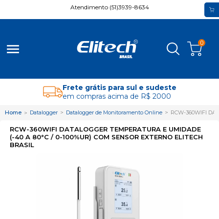
Atendimento (51)3939-8634
0
menu
Frete grátis para sul e sudeste
em compras acima de R$ 2000
Home
Datalogger
Datalogger de Monitoramento Online
RCW-360WIFI DAT
RCW-360WIFI DATALOGGER TEMPERATURA E UMIDADE
(-40 A 80°C / 0-100%UR) COM SENSOR EXTERNO ELITECH
BRASIL