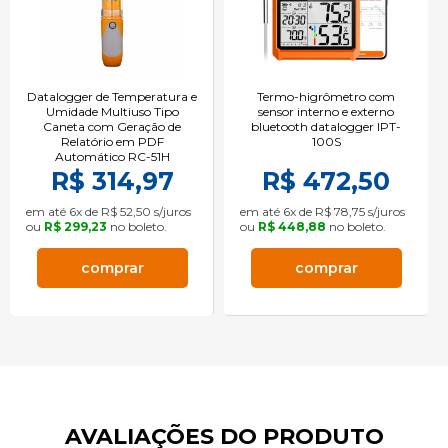
Datalogger de Temperatura e
Termo-higrômetro com
Umidade Multiuso Tipo
sensor interno e externo
Caneta com Geração de
bluetooth datalogger IPT-
Relatório em PDF
100S
Automático RC-51H
R$ 314,97
R$ 472,50
em até 6x de R$ 52,50 s/juros
em até 6x de R$ 78,75 s/juros
ou
R$ 299,23
no boleto.
ou
R$ 448,88
no boleto.
comprar
comprar
AVALIAÇÕES DO PRODUTO