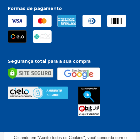
Quer Trabalhar Conosco? Clique Aqui
Politicas de privacidade
Formas de pagamento
R. Osvaldo Cruz, 104 - Niterói - Canoas / RS
Política de Cupom de Desconto
Segunda à Quinta, das 8h às 18hrs.
Sexta, das 8h às 17hrs.
Segurança total para a sua compra
Clicando em "Aceito todos os Cookies", você concorda com o