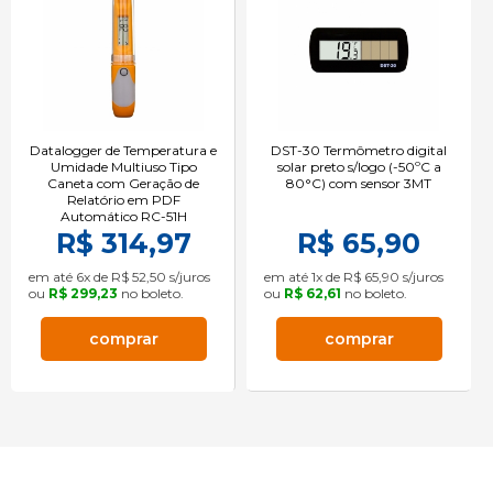
Datalogger de Temperatura e
DST-30 Termômetro digital
Umidade Multiuso Tipo
solar preto s/logo (-50ºC a
Caneta com Geração de
80°C) com sensor 3MT
Relatório em PDF
Automático RC-51H
R$ 314,97
R$ 65,90
em até 6x de R$ 52,50 s/juros
em até 1x de R$ 65,90 s/juros
ou
R$ 299,23
no boleto.
ou
R$ 62,61
no boleto.
comprar
comprar