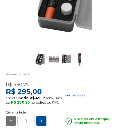
Referência: 5453
R$ 330,75
R$ 295,00
ver parcelas
em até
6x de R$ 49,17
sem juros
ou
R$ 280,25
no boleto ou PIX.
Quantidade
_
Produto em estoque,
+
envio imediato.