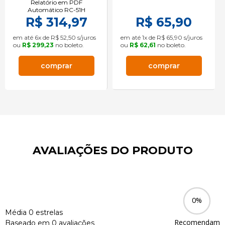
Relatório em PDF
Automático RC-51H
R$ 314,97
R$ 65,90
em até 6x de R$ 52,50 s/juros
em até 1x de R$ 65,90 s/juros
ou
R$ 299,23
no boleto.
ou
R$ 62,61
no boleto.
comprar
comprar
AVALIAÇÕES DO PRODUTO
0%
Média 0 estrelas
Recomendam
Baseado em 0 avaliações