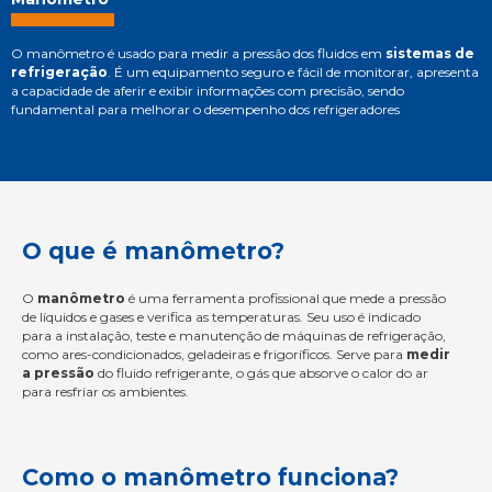
O manômetro é usado para medir a pressão dos fluidos em
sistemas de
refrigeração
. É um equipamento seguro e fácil de monitorar, apresenta
a capacidade de aferir e exibir informações com precisão, sendo
fundamental para melhorar o desempenho dos refrigeradores
O que é manômetro?
O
manômetro
é uma ferramenta profissional que mede a pressão
de líquidos e gases e verifica as temperaturas. Seu uso é indicado
para a instalação, teste e manutenção de máquinas de refrigeração,
como ares-condicionados, geladeiras e frigoríficos. Serve para
medir
a pressão
do fluido refrigerante, o gás que absorve o calor do ar
para resfriar os ambientes.
Como o manômetro funciona?