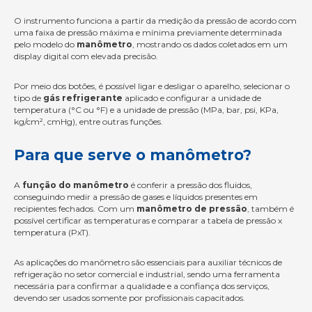
O instrumento funciona a partir da medição da pressão de acordo com
uma faixa de pressão máxima e mínima previamente determinada
pelo modelo do
manômetro
, mostrando os dados coletados em um
display digital com elevada precisão.
Por meio dos botões, é possível ligar e desligar o aparelho, selecionar o
tipo de
gás refrigerante
aplicado e configurar a unidade de
temperatura (°C ou °F) e a unidade de pressão (MPa, bar, psi, KPa,
kg/cm², cmHg), entre outras funções.
Para que serve o manômetro?
A
função do manômetro
é conferir a pressão dos fluidos,
conseguindo medir a pressão de gases e líquidos presentes em
recipientes fechados. Com um
manômetro de pressão
, também é
possível certificar as temperaturas e comparar a tabela de pressão x
temperatura (PxT).
As aplicações do manômetro são essenciais para auxiliar técnicos de
refrigeração no setor comercial e industrial, sendo uma ferramenta
necessária para confirmar a qualidade e a confiança dos serviços,
devendo ser usados somente por profissionais capacitados.