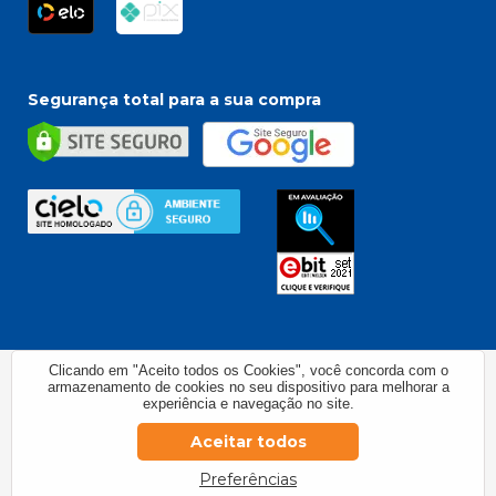
Segurança total para a sua compra
Clicando em "Aceito todos os Cookies", você concorda com o
2026 - Todos os direitos reservados. Elitech Brasil -
armazenamento de cookies no seu dispositivo para melhorar a
experiência e navegação no site.
33.648.169/0001-01. Elitech América Latina Importação e
Comércio de Eletro Controles LTDA - R. Osvaldo Cruz, 104
Aceitar todos
- Niterói - Canoas / RS - CEP: 92110-470
Preferências