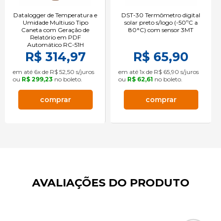
Datalogger de Temperatura e
DST-30 Termômetro digital
Umidade Multiuso Tipo
solar preto s/logo (-50ºC a
Caneta com Geração de
80°C) com sensor 3MT
Relatório em PDF
Automático RC-51H
R$ 314,97
R$ 65,90
em até 6x de R$ 52,50 s/juros
em até 1x de R$ 65,90 s/juros
ou
R$ 299,23
no boleto.
ou
R$ 62,61
no boleto.
comprar
comprar
AVALIAÇÕES DO PRODUTO