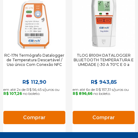
RC-17N Termógrafo Datalogger
TLOG B100H DATALOGGER
de Temperatura Descartável /
BLUETOOTH TEMPERATURA E
Uso único Com Conexão NFC
UMIDADE (-30 A 70ºC E 0 a
100%) ALTA PRECISÃO
R$ 112,90
R$ 943,85
em até 2x de R$ 56,45 s/juros ou
em até 6x de R$ 157,31 s/juros ou
R$ 107,26
no boleto.
R$ 896,66
no boleto.
Comprar
Comprar