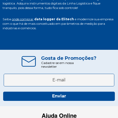
logística. Adquira instrumentos digitais da Linha Logística e fique
tranquilo, pois dessa forma, tudo fica sob controle!
Saiba
onde comprar
data logger da Elitech
e modernize sua empresa
com o que há de mais conceituado em parâmetros de medição para
indústrias e comércios.
Gosta de Promoções?
Cadastre-se em nossa
newsletter
Enviar
Ajuda Online