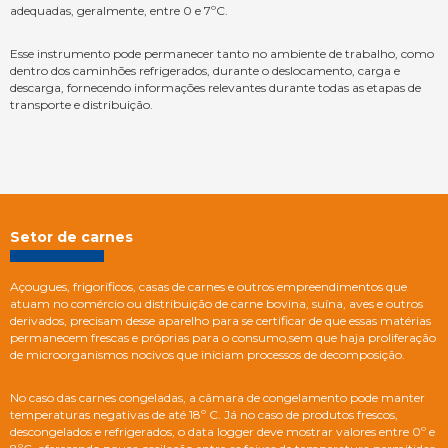
adequadas, geralmente, entre 0 e 7ºC.
Esse instrumento pode permanecer tanto no ambiente de trabalho, como
dentro dos caminhões refrigerados, durante o deslocamento, carga e
descarga, fornecendo informações relevantes durante todas as etapas de
transporte e distribuição.
Setor de carnes
Açougues, frigoríficos, casas de carnes e outros empreendimentos que
atuam no comércio ou distribuição de carne bovina, suína, aves e outros
derivados, precisam desse aparelho para se certificar de que essas matérias
permanecem frescas e próprias para o consumo,sem que haja proliferação
de microorganismos nocivos que iniciam processos de decomposição.
No caso das carnes congeladas, a câmara de congelamento pode manter
temperaturas negativas de até 18º C. Já no caso de produtos frescos,
descongelados e refrigerados, o data logger deve mostrar valores entre 0º e