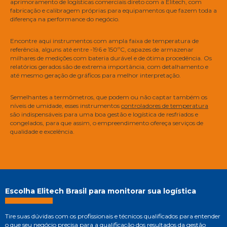
aprimoramento de logísticas comerciais direto com a Elitech, com
fabricação e calibragem próprias para equipamentos que fazem toda a
diferença na performance do negócio.
Encontre aqui instrumentos com ampla faixa de temperatura de
referência, alguns até entre -196 e 150ºC, capazes de armazenar
milhares de medições com bateria durável e de ótima procedência. Os
relatórios gerados são de extrema importância, com detalhamento e
até mesmo geração de gráficos para melhor interpretação.
Semelhantes a termômetros, que podem ou não captar também os
níveis de umidade, esses instrumentos
controladores de temperatura
são indispensáveis para uma boa gestão e logística de resfriados e
congelados, para que assim, o empreendimento ofereça serviços de
qualidade e excelência.
Escolha Elitech Brasil para monitorar sua logística
Tire suas dúvidas com os profissionais e técnicos qualificados para entender
o que seu negócio precisa para a qualificação dos resultados da gestão