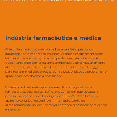
8ºC, oferecendo pouca oscilação entre as faixas de temperatura permitidas.
Indústria farmacêutica e médica
O setor farmacêutico e de biomedicina também precisa do
datalogger para manter os insumos, vacinas e medicamentos em
temperatura adequada, para não perder sua vida útil e eficácia.
Cada ingrediente demanda uma temperatura de armazenamento
diferente, por isso, é tão importante contar com um datalogger
para realizar medições precisas, com a possibilidade de programar o
aparelho de acordo com a necessidade
Existem medicamentos que precisam ficar congelados em
temperaturas abaixo dos -80º C, enquanto, em outros casos, é
preciso manter o frasco descongelado entre 2º a 8º C. Então, o
aparelho contribui no controle ininterrupto, tanto no
armazenamento no local, como durante seu transporte para outros
endereços.