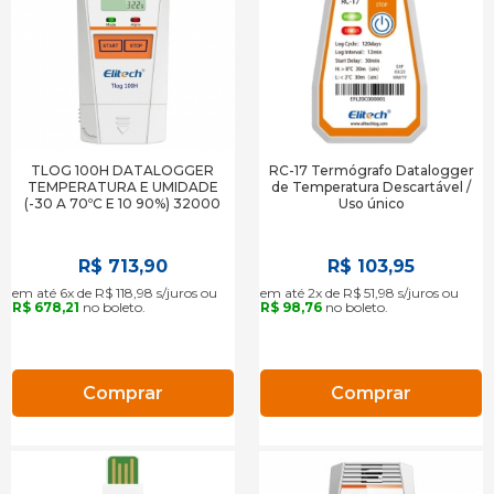
TLOG 100H DATALOGGER
RC-17 Termógrafo Datalogger
TEMPERATURA E UMIDADE
de Temperatura Descartável /
(-30 A 70ºC E 10 90%) 32000
Uso único
LEITURAS
R$ 713,90
R$ 103,95
em até 6x de R$ 118,98 s/juros ou
em até 2x de R$ 51,98 s/juros ou
R$ 678,21
no boleto.
R$ 98,76
no boleto.
Comprar
Comprar