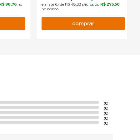
R$ 98,76
no
em até 6x de R$ 48,33 s/juros ou
R$ 275,50
no boleto.
comprar
(0)
(0)
(0)
(0)
(0)