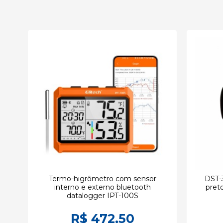
Termo-higrômetro com sensor
DST-3
om
interno e externo bluetooth
pret
datalogger IPT-100S
R$ 472,50