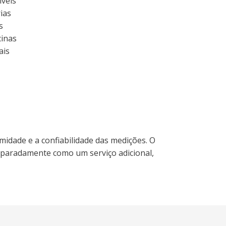
íveis
ias
s
cinas
ais
midade e a confiabilidade das medições. O
eparadamente como um serviço adicional,