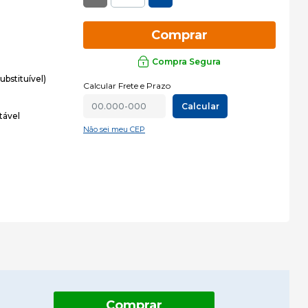
Comprar
Compra Segura
ubstituível)
Calcular Frete e Prazo
Calcular
tável
Não sei meu CEP
Comprar