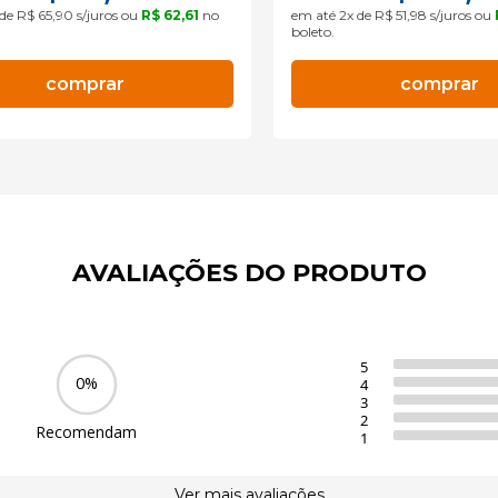
 de R$ 65,90 s/juros ou
R$ 62,61
no
em até 2x de R$ 51,98 s/juros ou
boleto.
comprar
comprar
AVALIAÇÕES DO PRODUTO
5
0%
4
3
2
Recomendam
1
Ver mais avaliações