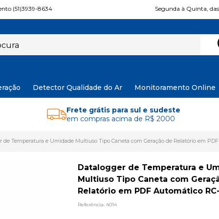
nto (51)3939-8634
Segunda à Quinta, das 
eração
Detector Qualidade do Ar
Monitoramento Online
Frete grátis para sul e sudeste
em compras acima de R$ 2000
r de Temperatura e Umidade Multiuso Tipo Caneta com Geração de Relatório em PD
Datalogger de Temperatura e U
Multiuso Tipo Caneta com Geraç
Relatório em PDF Automático RC
Referência: 4014