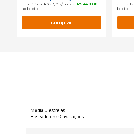
3
no
em até 6x de R$ 78,75 s/juros ou
R$ 448,88
em até 1x
no boleto.
boleto.
comprar
Média 0 estrelas
Baseado em 0 avaliações