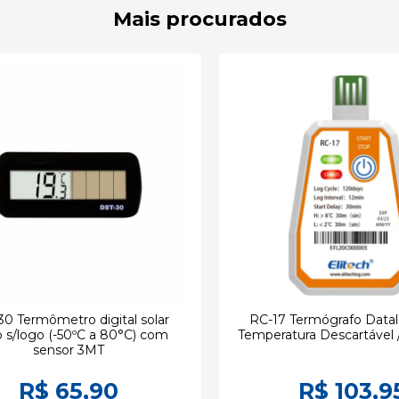
Mais procurados
0 Termômetro digital solar
RC-17 Termógrafo Data
o s/logo (-50ºC a 80°C) com
Temperatura Descartável 
sensor 3MT
R$ 65,90
R$ 103,9