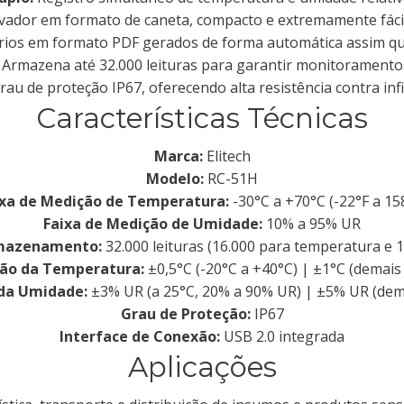
ador em formato de caneta, compacto e extremamente fácil 
rios em formato PDF gerados de forma automática assim que
Armazena até 32.000 leituras para garantir monitoramento
au de proteção IP67, oferecendo alta resistência contra infi
Características Técnicas
Marca:
Elitech
Modelo:
RC-51H
ixa de Medição de Temperatura:
-30°C a +70°C (-22°F a 15
Faixa de Medição de Umidade:
10% a 95% UR
mazenamento:
32.000 leituras (16.000 para temperatura e 
são da Temperatura:
±0,5°C (-20°C a +40°C) | ±1°C (demais 
 da Umidade:
±3% UR (a 25°C, 20% a 90% UR) | ±5% UR (dema
Grau de Proteção:
IP67
Interface de Conexão:
USB 2.0 integrada
Aplicações