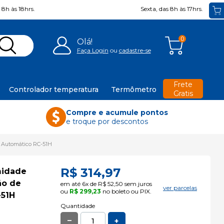
8h às 18hrs.
Sexta, das 8h às 17hrs.
0
Olá!
Faça Login
ou
cadastre-se
Frete
Controlador temperatura
Termômetro
Gratis
Compre e acumule pontos
e troque por descontos
F Automático RC-51H
R$ 314,97
midade
ão de
em até
6x de R$ 52,50
sem juros
ver parcelas
ou
R$ 299,23
no boleto ou PIX.
-51H
Quantidade
_
+