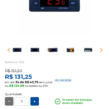
Referência: 1022
R$ 151,20
R$ 131,25
ver parcelas
em até
3x de R$ 43,75
sem juros
ou
R$ 124,69
no boleto ou PIX.
Quantidade
_
Produto em estoque,
+
envio imediato.