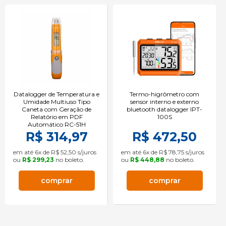
Datalogger de Temperatura e
Termo-higrômetro com
Umidade Multiuso Tipo
sensor interno e externo
Caneta com Geração de
bluetooth datalogger IPT-
Relatório em PDF
100S
Automático RC-51H
R$ 314,97
R$ 472,50
em até 6x de R$ 52,50 s/juros
em até 6x de R$ 78,75 s/juros
ou
R$ 299,23
no boleto.
ou
R$ 448,88
no boleto.
comprar
comprar