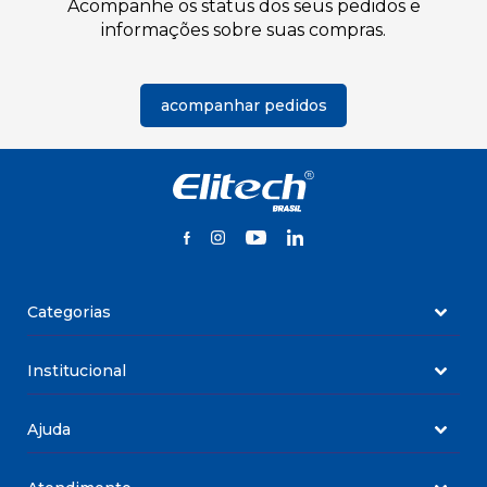
Acompanhe os status dos seus pedidos e
informações sobre suas compras.
acompanhar pedidos
Categorias
Data Loggers
Institucional
Detector de Qualidade de Ar
Quem somos
Termômetro
Ajuda
Download Software
Controladores de Temperatura
Termos e Condições de Uso
Quer ser um revendedor ou distribuidor Elitech?
Soluções IoT